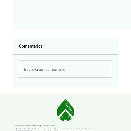
Newsletter #5
Comentários
VOL 5 • JAN 2026 Acesse a versão completa aqui:
Escreva um comentário
Sociedade Brasileira de Biologia Evolutiva (SBBE)
Avenida Carlos Chagas Filho, 791, Polo de Biotecnologia, Lote 3, Quadra C, Cidade Universitária – Rio de Janeiro – RJ – Cep: 21941-904, Brasil.
CNPJ: 65.356.999/0001-51 (Sociedade Brasileira de Biologia Evolutiva - SBBE)