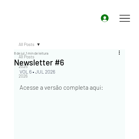
All Posts
8 de jul.
1 min de leitura
All Posts
Newsletter #6
2025
VOL 6 • JUL 2026
2026
Acesse a versão completa aqui: