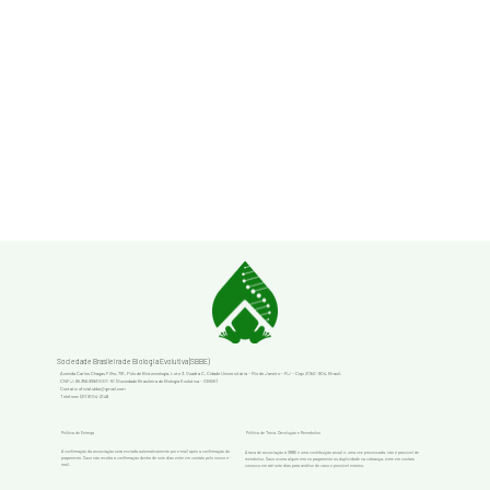
Sociedade Brasileira de Biologia Evolutiva (SBBE)
Avenida Carlos Chagas Filho, 791, Polo de Biotecnologia, Lote 3, Quadra C, Cidade Universitária – Rio de Janeiro – RJ – Cep: 21941-904, Brasil.
CNPJ: 65.356.999/0001-51 (Sociedade Brasileira de Biologia Evolutiva - SBBE)
Contato: oficial.sbbe@gmail.com
Telefone: (21) 9104-2148
Política de Entrega
Política de Troca, Devolução e Reembolso
A confirmação da associação será enviada automaticamente por e-mail após a confirmação do
A taxa de associação à SBBE é uma contribuição anual e, uma vez processada, não é passível de
pagamento. Caso não receba a confirmação dentro de sete dias entre em contato pelo nosso e-
reembolso. Caso ocorra algum erro no pagamento ou duplicidade na cobrança, entre em contato
mail.
conosco em até sete dias para análise do caso e possível estorno.